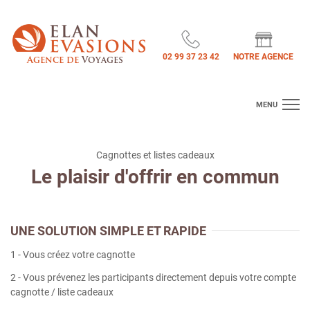
02 99 37 23 42
NOTRE AGENCE
Agence de
Voyages
MENU
Accueil
Cagnottes et listes cadeaux
Séjours
Le plaisir d'offrir en commun
Circuits
Croisières
UNE SOLUTION SIMPLE ET RAPIDE
1 - Vous créez votre cagnotte
Les Exclus by Elan Evasions
2 - Vous prévenez les participants directement depuis votre compte
Voyages d'exception
cagnotte / liste cadeaux